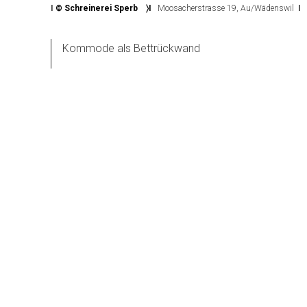
I
© Schreinerei Sperb
〉
I
Moosacherstrasse 19, Au/Wädenswil
I
Kommode als Bettrückwand