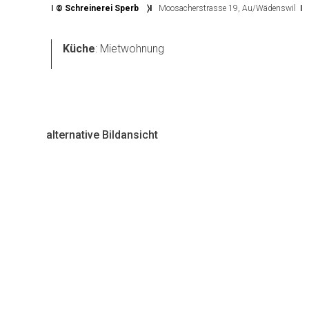
I
© Schreinerei Sperb
〉
I
Moosacherstrasse 19, Au/Wädenswil
I
Küche
: Mietwohnung
alternative Bildansicht