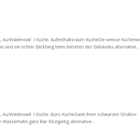
, Au/Wädenswil I Küche: Aufenthaltsraum KücheDie weisse Küchenw
he sind ein echter Blickfang beim betreten des Gebäudes alternative...
, Au/Wädenswil I Küche: Büro KücheDank ihren schwarzen Struktur-
Wasserhahn ganz klar Einzigartig alternative...